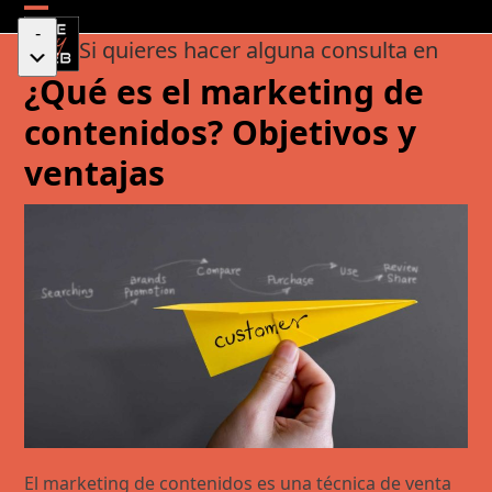
Skip
Open
Close
-
to
Si quieres hacer alguna consulta en
mobile
mobile
content
¿Qué es el marketing de
menu
menu
contenidos? Objetivos y
ventajas
El marketing de contenidos es una técnica de venta