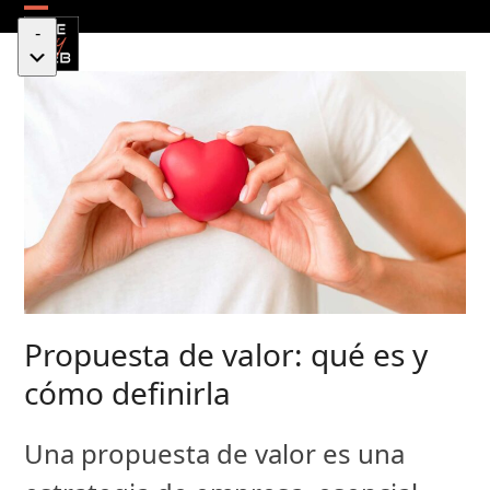
Skip
Open
Close
-
to
mobile
mobile
content
menu
menu
Propuesta de valor: qué es y
cómo definirla
Una propuesta de valor es una